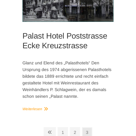
Palast Hotel Poststrasse
Ecke Kreuzstrasse
Glanz und Elend des „Palasthotels“ Den
Ursprung des 1974 abgerissenen Palasthotels
bildete das 1889 errichtete und recht einfach
gestaltete Hotel mit Weinrestaurant des
Weinhändlers P. Schlagwein, der es damals
schon seinen „Palast nannte.
Weiterlesen
Seitennummerierung
Vorherige
Seite
Seite
Seite
1
2
3